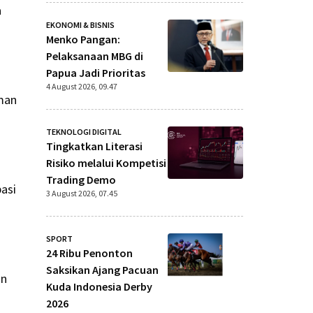
a
EKONOMI & BISNIS
Menko Pangan:
Pelaksanaan MBG di
Papua Jadi Prioritas
4 August 2026, 09.47
aman
TEKNOLOGI DIGITAL
Tingkatkan Literasi
Risiko melalui Kompetisi
Trading Demo
pasi
3 August 2026, 07.45
SPORT
24 Ribu Penonton
Saksikan Ajang Pacuan
an
Kuda Indonesia Derby
2026