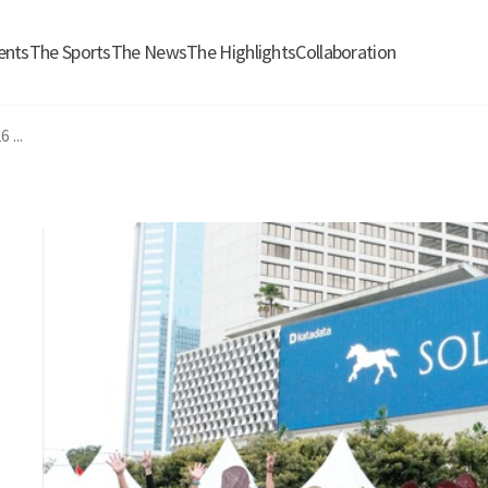
ents
The Sports
The News
The Highlights
Collaboration
...