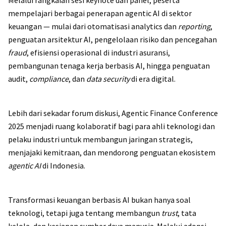
Melalui rangkaian sesi keynote dan panel, peserta
mempelajari berbagai penerapan agentic AI di sektor
keuangan — mulai dari otomatisasi analytics dan
reporting
,
penguatan arsitektur AI, pengelolaan risiko dan pencegahan
fraud
, efisiensi operasional di industri asuransi,
pembangunan tenaga kerja berbasis AI, hingga penguatan
audit,
compliance
, dan
data security
di era digital.
Lebih dari sekadar forum diskusi, Agentic Finance Conference
2025 menjadi ruang kolaboratif bagi para ahli teknologi dan
pelaku industri untuk membangun jaringan strategis,
menjajaki kemitraan, dan mendorong penguatan ekosistem
agentic AI
di Indonesia.
Transformasi keuangan berbasis AI bukan hanya soal
teknologi, tetapi juga tentang membangun
trust
, tata