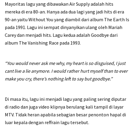
Mayoritas lagu yang dibawakan Air Supply adalah hits
mereka di era 80-an. Hanya ada dua lagi yang jadi hits di era
90-an yaitu Without You yang diambil dari album The Earth Is
pada 1991. Lagu ini sempat dinyanyikan ulang oleh Mariah
Carey dan menjadi hits. Lagu kedua adalah Goodbye dari
album The Vanishing Race pada 1993.
“You would never ask me why, my heart is so disguised, I just
cant live a lie anymore. I would rather hurt myself than to ever
make you cry, there’s nothing left to say but goodbye.”
Di masa itu, lagu ini menjadi lagu yang paling sering diputar
di radio dan juga video klipnya berulang kali tampil di layar
MTV. Tidak heran apabila sebagian besar penonton hapal di
luar kepala dengan reffrain lagu tersebut.