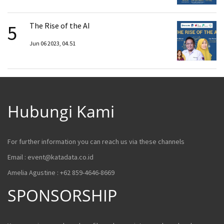
5
The Rise of the AI
Jun 06 2023, 04.51
Hubungi Kami
For further information you can reach us via these channels
Email :
event@katadata.co.id
Amelia Agustine : +62 859-4646-8669
SPONSORSHIP