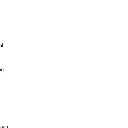
al
an
yaan