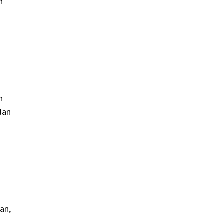
n
n
dan
an,