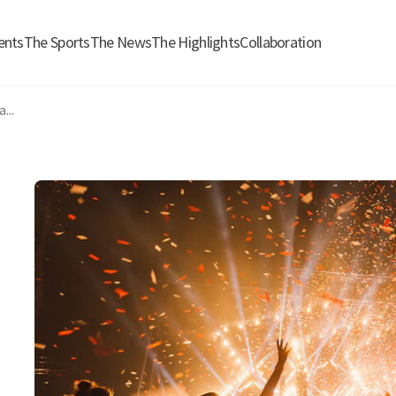
ents
The Sports
The News
The Highlights
Collaboration
...