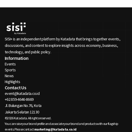
SISI+ is an independent platform by Katadata that brings together events,
discussions, and content to explore insights across economy, business,
technology, and public policy.
Information
Events
Sports
News
Highlights
Contact Us
event@katadata.co.id
+62 859-4646-8669
Jl. Bulungan No.76, Kota
Jakarta Selatan 12130
©2026 Katadata. All rights reserved.
You can raise your brand profile and associate your brand and products with our flagship
events. Please contact
marketing@katadata.co.id